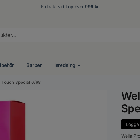
Fri frakt vid köp över
999 kr
.
llbehör
Barber
Inredning
r Touch Special 0/68
Wel
Spe
Logga i
Wella Pro