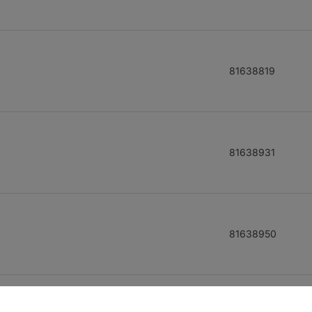
81638819
81638931
81638950