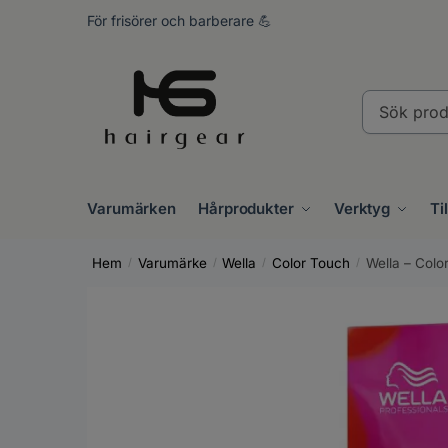
Skip
Skip
För frisörer och barberare 💪
to
to
navigation
content
Sök
produkter..
Varumärken
Hårprodukter
Verktyg
Ti
Hem
Varumärke
Wella
Color Touch
Wella – Colo
/
/
/
/