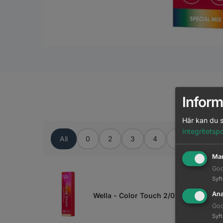
M
Inform
Här kan du s
Integritetspo
All
0
2
3
4
5
6
Mar
Goo
Syf
Ana
Wella - Color Touch 2/0
Goo
Syf