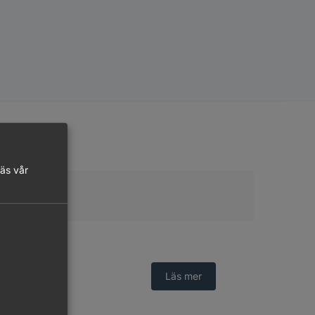
on
läs vår
Logga in
Läs mer