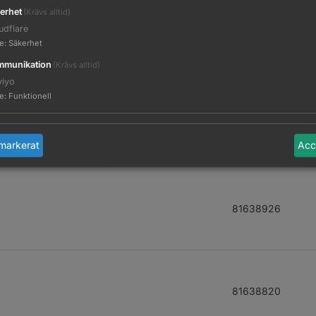
erhet
(Krävs alltid)
udflare
81638958
te
:
Säkerhet
munikation
(Krävs alltid)
viyo
te
:
Funktionell
81638960
markerat
Acc
81638926
81638820