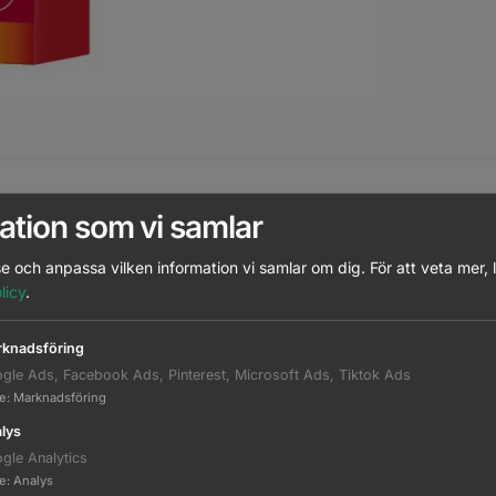
atchande Produkter
Beskrivning
Ytterligare informati
ation som vi samlar
e och anpassa vilken information vi samlar om dig.
För att veta mer, 
licy
.
7
8
9
10
knadsföring
gle Ads, Facebook Ads, Pinterest, Microsoft Ads, Tiktok Ads
te
:
Marknadsföring
lys
81638957
gle Analytics
te
:
Analys