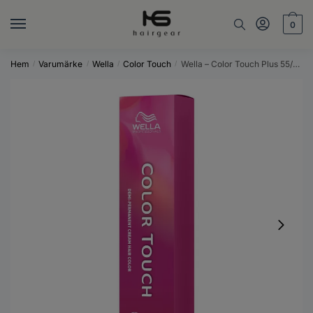
Skip
Skip
to
to
0
navigation
content
Hem
Varumärke
Wella
Color Touch
Wella – Color Touch Plus 55/03
/
/
/
/