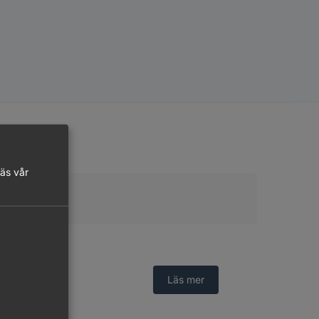
on
läs vår
Logga in
Läs mer