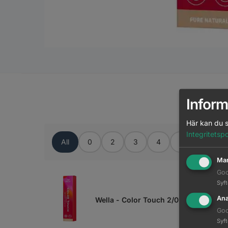
M
Inform
Här kan du s
Integritetspo
All
0
2
3
4
5
6
Mar
Goo
Syf
Ana
Wella - Color Touch 2/0
Goo
Syf