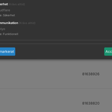
erhet
(Krävs alltid)
udflare
81638958
te
:
Säkerhet
munikation
(Krävs alltid)
viyo
te
:
Funktionell
81638960
markerat
Acc
81638926
81638820