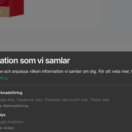
atchande Produkter
Beskrivning
Ytterligare informati
ation som vi samlar
e och anpassa vilken information vi samlar om dig.
För att veta mer, 
licy
.
7
8
9
10
knadsföring
gle Ads, Facebook Ads, Pinterest, Microsoft Ads, Tiktok Ads
te
:
Marknadsföring
lys
81638957
gle Analytics
te
:
Analys