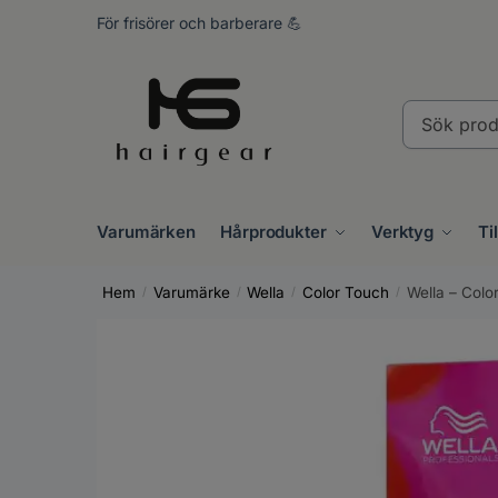
Skip
Skip
För frisörer och barberare 💪
to
to
navigation
content
Sök
produkter..
Varumärken
Hårprodukter
Verktyg
Ti
Hem
Varumärke
Wella
Color Touch
Wella – Colo
/
/
/
/