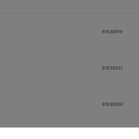
81638819
81638931
81638950