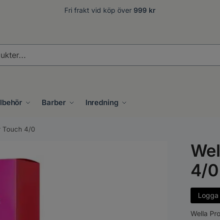
Fri frakt vid köp över
999 kr
.
llbehör
Barber
Inredning
r Touch 4/0
Wel
4/0
Logga i
Wella Pro