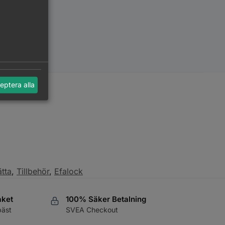
eptera alla
ätta
,
Tillbehör
,
Efalock
aket
100% Säker Betalning
bäst
SVEA Checkout