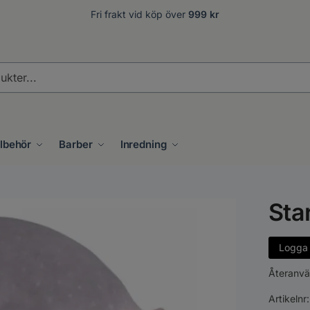
Fri frakt vid köp över
999 kr
.
llbehör
Barber
Inredning
Sta
Logga i
Återanvä
Artikelnr