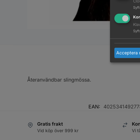
Clo
Syf
Kom
Kla
Syf
Acceptera 
Återanvändbar slingmössa.
EAN:
402534149277
Gratis frakt
Kon
Vid köp över 999 kr
Vi t