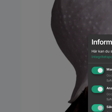
Inform
Här kan du s
Integritetspo
Mar
Goo
Syf
Ana
Goo
Syf
Säk