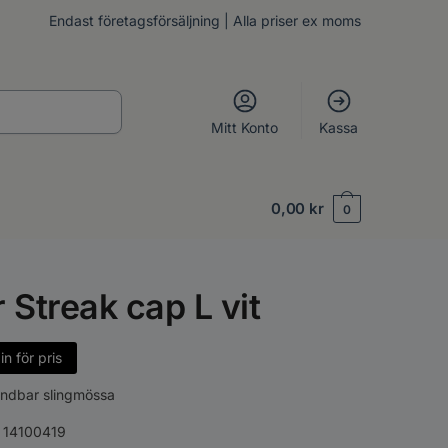
Endast företagsförsäljning | Alla priser ex moms
Mitt Konto
Kassa
0,00
kr
0
r Streak cap L vit
n för pris
ndbar slingmössa
:
14100419