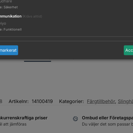
udflare
te
:
Säkerhet
munikation
(Krävs alltid)
viyo
te
:
Funktionell
markerat
Acc
Beskrivning
Ytterligare information
8
Artikelnr:
14100419
Kategorier:
Färgtillbehör
,
Slingh
kurrenskraftiga priser
Ombud eller Företagsp
ål att jämföras
Du väljer det som passar 