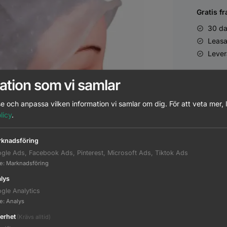
Gratis fr
30 da
Leasa
Lever
ation som vi samlar
e och anpassa vilken information vi samlar om dig.
För att veta mer, 
licy
.
knadsföring
gle Ads, Facebook Ads, Pinterest, Microsoft Ads, Tiktok Ads
te
:
Marknadsföring
lys
gle Analytics
te
:
Analys
erhet
(Krävs alltid)