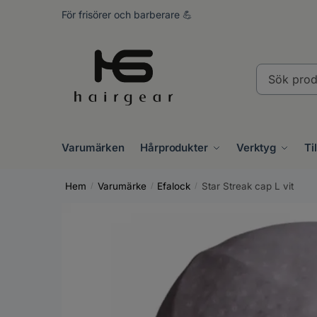
Skip
Skip
För frisörer och barberare 💪
to
to
navigation
content
Sök
produkter..
Varumärken
Hårprodukter
Verktyg
Ti
Hem
Varumärke
Efalock
Star Streak cap L vit
/
/
/