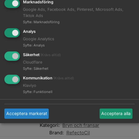
Marknadsföring
Google Ads, Facebook Ads, Pinterest, Microsoft Ads,
Tiktok Ads
Syfte
:
Marknadsföring
Analys
Google Analytics
Syfte
:
Analys
Beskrivning
Säkerhet
(Krävs alltid)
Cloudflare
Ytterligare information
Syfte
:
Säkerhet
Kommunikation
(Krävs alltid)
Klaviyo
Ögonbryns- och fransfärg från RefectoCil som håller upp till 6
Syfte
:
Funktionell
veckor.
EAN:
9003877057116
Acceptera markerat
Acceptera alla
Artikelnr:
37001025011
Kategori:
Bryn och fransar
Brand:
RefectoCil