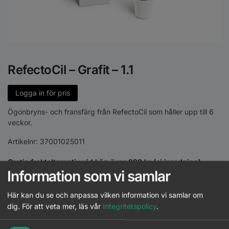
RefectoCil – Grafit – 1.1
Logga in för pris
Ögonbryns- och fransfärg från RefectoCil som håller upp till 6
veckor.
Artikelnr:
37001025011
Gratis fraktalternativ vid köp över 999 kr (ej inredning)
Information som vi samlar
30 dagars faktura
Leasa inredning direkt i kassan vid köp från 15000 kr
Här kan du se och anpassa vilken information vi samlar om
Leverans direkt till salong eller önskat ombud
dig.
För att veta mer, läs vår
Integritetspolicy
.
Säker och smidig betalning