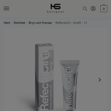
Skip
Skip
to
to
0
navigation
content
Hem
Skönhet
Bryn och fransar
RefectoCil – Grafit – 1.1
/
/
/