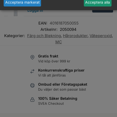
Acceptera markerat
Acceptera alla
M:C Creme Väte 9%
Läs mer
Logga in
EAN:
4016187050055
Artikelnr:
2050094
Kategorier:
Färg och Blekning
,
Hårprodukter
,
Väteperoxid
,
MC
Gratis frakt
Vid köp över 999 kr
Konkurrenskraftiga priser
Vi tål att jämföras
Ombud eller Företagspaket
Du väljer det som passar bäst
100% Säker Betalning
SVEA Checkout