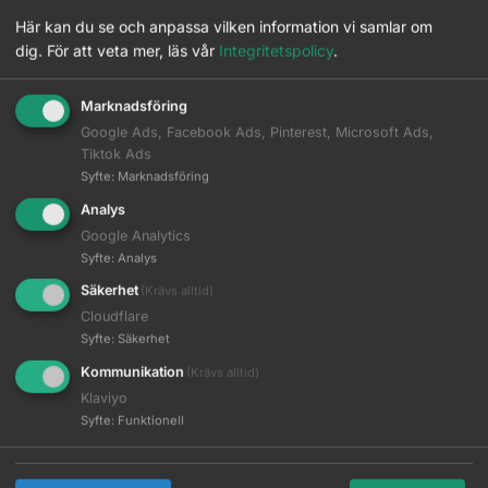
Här kan du se och anpassa vilken information vi samlar om
Matchande Produkter
dig.
För att veta mer, läs vår
Integritetspolicy
.
Beskrivning
Marknadsföring
Google Ads, Facebook Ads, Pinterest, Microsoft Ads,
Tiktok Ads
Ytterligare information
Syfte
:
Marknadsföring
Analys
Google Analytics
M:C Creme Oxidant 6% 1000 ml
Läs mer
Syfte
:
Analys
Logga in
Säkerhet
(Krävs alltid)
M:C Creme Oxidant 12% 1000 ml
Cloudflare
Läs mer
Logga in
Syfte
:
Säkerhet
Kommunikation
(Krävs alltid)
M:C Creme Väte 1.9%
Läs mer
Logga in
Klaviyo
Syfte
:
Funktionell
M:C Creme Väte 4%
Läs mer
Logga in