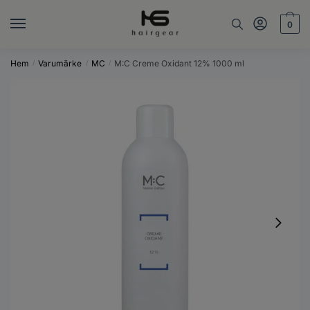
Skip
Skip
to
to
0
navigation
content
Hem
Varumärke
MC
M:C Creme Oxidant 12% 1000 ml
/
/
/