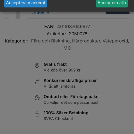
Acceptera markerat
Acceptera alla
M:C Creme Väte 9%
Läs mer
Logga in
EAN:
4016187049677
Artikelnr:
2050078
Kategorier:
Färg och Blekning
,
Hårprodukter
,
Väteperoxid
,
MC
Gratis frakt
Vid köp över 999 kr
Konkurrenskraftiga priser
Vi tål att jämföras
Ombud eller Företagspaket
Du väljer det som passar bäst
100% Säker Betalning
SVEA Checkout