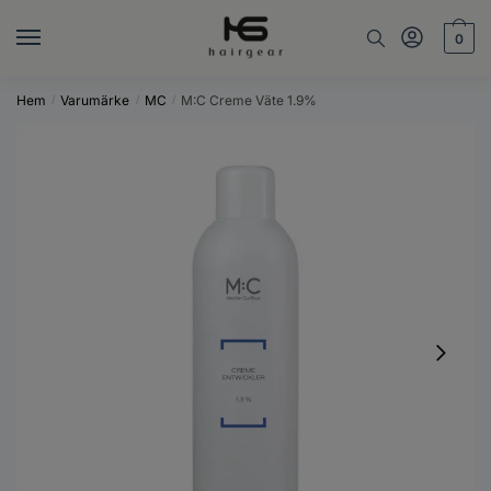
Skip
Skip
to
to
0
navigation
content
Hem
Varumärke
MC
M:C Creme Väte 1.9%
/
/
/