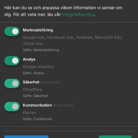
Här kan du se och anpassa vilken information vi samlar om
Matchande Produkter
dig.
För att veta mer, läs vår
Integritetspolicy
.
Beskrivning
Marknadsföring
Google Ads, Facebook Ads, Pinterest, Microsoft Ads,
Tiktok Ads
Ytterligare information
Syfte
:
Marknadsföring
Analys
Google Analytics
M:C Creme Oxidant 6% 1000 ml
Läs mer
Syfte
:
Analys
Logga in
Säkerhet
(Krävs alltid)
M:C Creme Oxidant 12% 1000 ml
Cloudflare
Läs mer
Logga in
Syfte
:
Säkerhet
Kommunikation
(Krävs alltid)
M:C Creme Väte 1.9%
Läs mer
Logga in
Klaviyo
Syfte
:
Funktionell
M:C Creme Väte 4%
Läs mer
Logga in