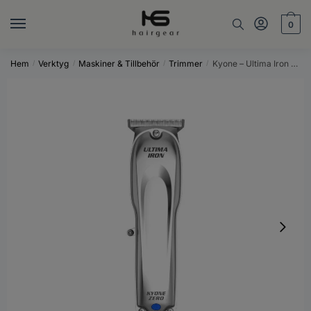
Skip
Skip
to
to
0
navigation
content
Hem
Verktyg
Maskiner & Tillbehör
Trimmer
Kyone – Ultima Iron Zero Trimmer
/
/
/
/