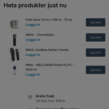
Logga in
Heta produkter just nu
Trimmercide Blade Spray 4 in 1
Lemon scented
Läs mer
Folie silver 12 cm x 250 m - 15 my
Logga in
Läs mer
Logga in
Trimmercide Blade Spray 4 in 1
WAHL - ChromStyle
Tobacco/Vanilla scented
Läs mer
Läs mer
Logga in
Logga in
WAHL Cordless Barber Combo
Trimmercide Blade Spray 4 in 1
Läs mer
Logga in
Tundra scented
Läs mer
Logga in
Wella - WELLOXON Perfect 6,0% -
1000 ml
Läs mer
Trimmercide oil - 100 ml
Läs mer
Logga in
Logga in
Trimmercide Oil Spray 200ml
Läs mer
Logga in
Gratis frakt
Vid köp över 999 kr
Trimmercide spray plus - 425 g
Läs mer
Logga in