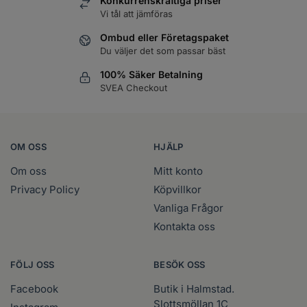
Konkurrenskraftiga priser
Vi tål att jämföras
WAHL - Blade Ice Kylspray 400 ml
Läs mer
Logga in
Ombud eller Företagspaket
Du väljer det som passar bäst
WAHL - Cleaning spray
Läs mer
100% Säker Betalning
Logga in
SVEA Checkout
WAHL - Specialolja för skär 118 ml
Läs mer
Logga in
OM OSS
HJÄLP
WAHL - Specialolja för skär 200 ml
Läs mer
Logga in
Om oss
Mitt konto
Privacy Policy
Köpvillkor
Vanliga Frågor
Kontakta oss
FÖLJ OSS
BESÖK OSS
Facebook
Butik i Halmstad.
Slottsmöllan 1C