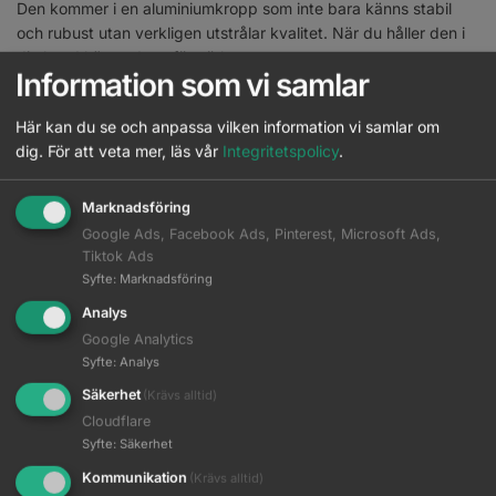
Den kommer i en aluminiumkropp som inte bara känns stabil
och rubust utan verkligen utstrålar kvalitet. När du håller den i
din hand känns den oförstörbar.
Information som vi samlar
Formen är ergonomisk och utformat så att den ligger bra i
handen.
Här kan du se och anpassa vilken information vi samlar om
dig.
För att veta mer, läs vår
Integritetspolicy
.
Kraftull och avancerad motor för ger en pålitligt maskin.
Batteritiden är 120 minuter vid en laddtid på 90 minuter.
Marknadsföring
Det medföljer 3 distanskammar i längderna 1 / 2 / 3 mm,
Google Ads, Facebook Ads, Pinterest, Microsoft Ads,
rengöringsborste och olja.
Tiktok Ads
Syfte
:
Marknadsföring
EAN:
8718403673104
Analys
Artikelnr:
UZ-IRON
Google Analytics
Kategori:
Trimmer
Syfte
:
Analys
Brand:
Kyone
Säkerhet
(Krävs alltid)
Cloudflare
Syfte
:
Säkerhet
Komplettera med
Kommunikation
(Krävs alltid)