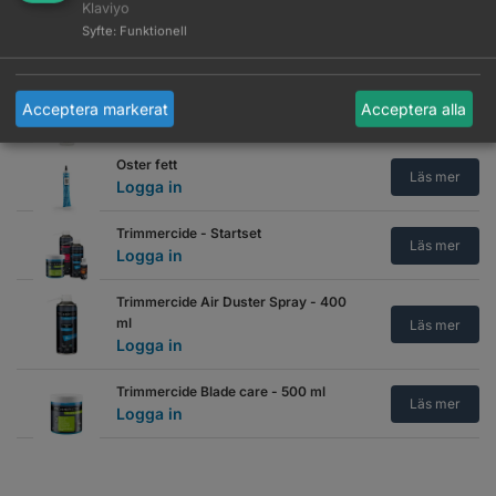
Klaviyo
JRL Blade Oil - 120 ml
Syfte
:
Funktionell
Läs mer
Logga in
Kyone Performance Oil - 125 ml
Acceptera markerat
Acceptera alla
Läs mer
Logga in
Oster fett
Läs mer
Logga in
Trimmercide - Startset
Läs mer
Logga in
Trimmercide Air Duster Spray - 400
ml
Läs mer
Logga in
Trimmercide Blade care - 500 ml
Läs mer
Logga in
Trimmercide Blade Spray 4 in 1
Cucumber/Melon scented
Läs mer