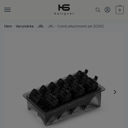
Skip
Skip
to
to
0
navigation
content
Hem
Varumärke
JRL
JRL – Comb attachment set 2020C
/
/
/