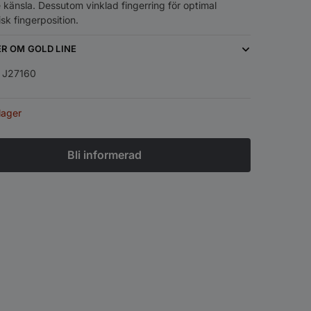
känsla. Dessutom vinklad fingerring för optimal
k fingerposition.
ER OM GOLD LINE
:
J27160
 lager