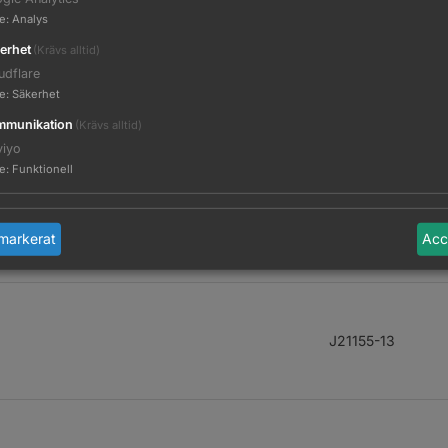
te
:
Analys
erhet
(Krävs alltid)
udflare
te
:
Säkerhet
er 5.25
J24526
munikation
(Krävs alltid)
viyo
te
:
Funktionell
J21600
markerat
Acc
J21155-13