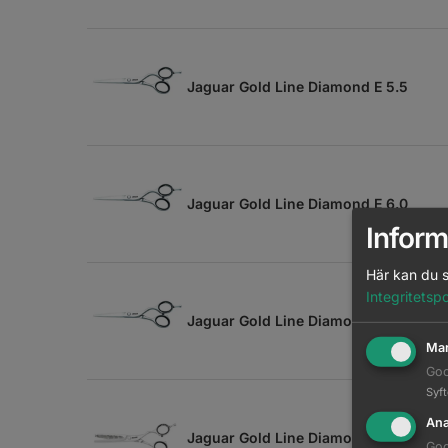
Jaguar Gold Line Diamond E 5.5
Jaguar Gold Line Diamond E 6.0
Inform
Här kan du s
Integritetspo
Jaguar Gold Line Diamond E 6.5
Mar
Goo
Syf
Ana
Jaguar Gold Line Diamond E 39 5.5
Goo