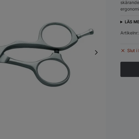
skärande 
ergonomis
LÄS M
Artikelnr
Slut i