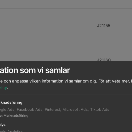
J21155
J21160
ation som vi samlar
e och anpassa vilken information vi samlar om dig.
För att veta mer, 
licy
.
J21165
knadsföring
gle Ads, Facebook Ads, Pinterest, Microsoft Ads, Tiktok Ads
te
:
Marknadsföring
lys
J21555
gle Analytics