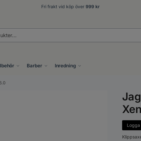
Fri frakt vid köp över
999 kr
llbehör
Barber
Inredning
6.0
Jag
Xen
Logga i
Klippsaxe