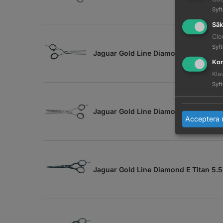
Syf
Säk
Clo
Syf
Jaguar Gold Line Diamond E 39 Vänst
Kom
Kla
Syf
Jaguar Gold Line Diamond E 43 6.0
Acceptera 
Jaguar Gold Line Diamond E Titan 5.5