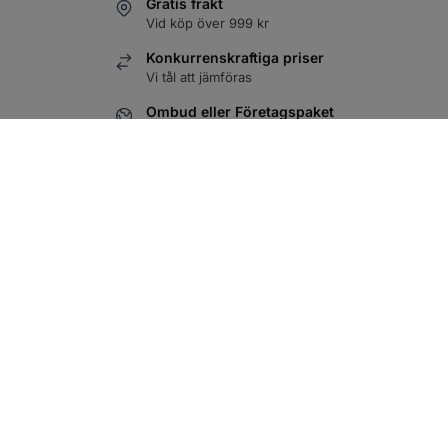
Gratis frakt
1L
Läs mer
Vid köp över 999 kr
Logga in
Konkurrenskraftiga priser
Vi tål att jämföras
Ombud eller Företagspaket
Du väljer det som passar bäst
100% Säker Betalning
SVEA Checkout
OM OSS
HJÄLP
Om oss
Mitt konto
Privacy Policy
Köpvillkor
Vanliga Frågor
Kontakta oss
FÖLJ OSS
BESÖK OSS