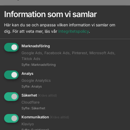
Information som vi samlar
All
3
5
6
7
8
9
Här kan du se och anpassa vilken information vi samlar om
dig.
För att veta mer, läs vår
Integritetspolicy
.
Igora Color 10 3-0 60 ml
Läs mer
Logga in
Marknadsföring
Igora Color 10 5-0 60 ml
Google Ads, Facebook Ads, Pinterest, Microsoft Ads,
Läs mer
Logga in
Tiktok Ads
Syfte
:
Marknadsföring
Igora Color 10 5-12 60 ml
Analys
Läs mer
Logga in
Google Analytics
Syfte
:
Analys
Igora Color 10 6-0 60 ml
Läs mer
Logga in
Säkerhet
(Krävs alltid)
Cloudflare
Igora Color 10 6-00 60 ml
Syfte
:
Säkerhet
Läs mer
Logga in
Kommunikation
(Krävs alltid)
Klaviyo
Igora Color 10 7-0 60 ml
Läs mer
Syfte
:
Funktionell