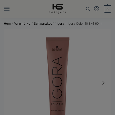
Skip
Skip
to
to
0
navigation
content
Hem
Varumärke
Schwarzkopf
Igora
Igora Color 10 8-4 60 ml
/
/
/
/