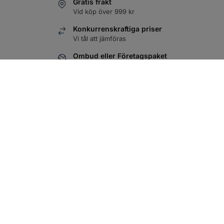
Gratis frakt
1L
Läs mer
Vid köp över 999 kr
Logga in
Konkurrenskraftiga priser
Vi tål att jämföras
Ombud eller Företagspaket
Du väljer det som passar bäst
100% Säker Betalning
SVEA Checkout
OM OSS
HJÄLP
Om oss
Mitt konto
Privacy Policy
Köpvillkor
Vanliga Frågor
Kontakta oss
FÖLJ OSS
BESÖK OSS