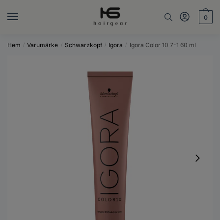
Skip
Skip
to
to
0
navigation
content
Hem
Varumärke
Schwarzkopf
Igora
Igora Color 10 7-1 60 ml
/
/
/
/