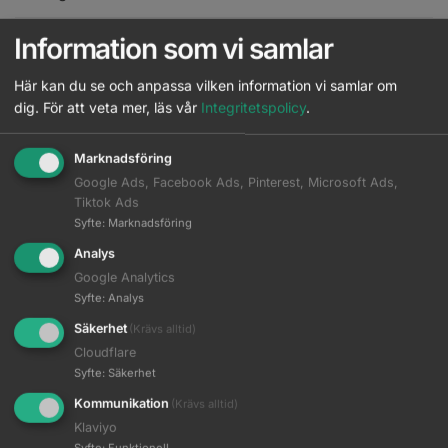
Information som vi samlar
All
3
5
6
7
8
9
Här kan du se och anpassa vilken information vi samlar om
dig.
För att veta mer, läs vår
Integritetspolicy
.
Igora Color 10 3-0 60 ml
Läs mer
Logga in
Marknadsföring
Igora Color 10 5-0 60 ml
Google Ads, Facebook Ads, Pinterest, Microsoft Ads,
Läs mer
Logga in
Tiktok Ads
Syfte
:
Marknadsföring
Igora Color 10 5-12 60 ml
Analys
Läs mer
Logga in
Google Analytics
Syfte
:
Analys
Igora Color 10 6-0 60 ml
Läs mer
Logga in
Säkerhet
(Krävs alltid)
Cloudflare
Igora Color 10 6-00 60 ml
Syfte
:
Säkerhet
Läs mer
Logga in
Kommunikation
(Krävs alltid)
Klaviyo
Igora Color 10 7-0 60 ml
Läs mer
Syfte
:
Funktionell