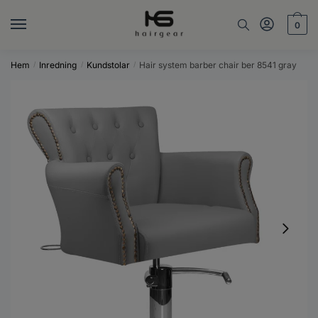
Skip
Skip
to
to
0
navigation
content
Hem
Inredning
Kundstolar
Hair system barber chair ber 8541 gray
/
/
/