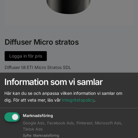
Diffuser Micro stratos
Logga in för pris
Diffuser till ETI Micro Stratos SDL
Artikelnr:
7000259
Information som vi samlar
Här kan du se och anpassa vilken information vi samlar om
Slut i lager
dig.
För att veta mer, läs vår
Integritetspolicy
.
Marknadsföring
Google Ads, Facebook Ads, Pinterest, Microsoft Ads,
Tiktok Ads
Syfte
:
Marknadsföring