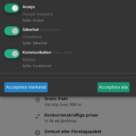
Analys
Beskrivning
Google Analytics
Syfte
:
Analys
Ytterligare information
Säkerhet
(Krävs alltid)
Cloudflare
Diffuser till ETI Micro Stratos SDL
Syfte
:
Säkerhet
Kommunikation
(Krävs alltid)
Klaviyo
EAN:
4016187047048
Syfte
:
Funktionell
Artikelnr:
7000259
Kategori:
Diffusers
Brand:
ETI
Acceptera markerat
Acceptera alla
Gratis frakt
Vid köp över 999 kr
Konkurrenskraftiga priser
Vi tål att jämföras
Ombud eller Företagspaket