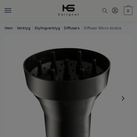
Skip
Skip
to
to
0
navigation
content
Hem
Verktyg
Stylingverktyg
Diffusers
Diffuser Micro stratos
/
/
/
/