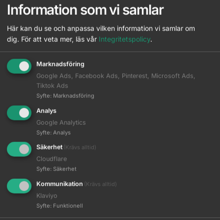
Information som vi samlar
30 dagars faktura
Leasa inredning direkt i kassan vid köp från 15000 kr
Här kan du se och anpassa vilken information vi samlar om
Leverans direkt till salong eller önskat ombud
dig.
För att veta mer, läs vår
Integritetspolicy
.
Säker och smidig betalning
Marknadsföring
Google Ads, Facebook Ads, Pinterest, Microsoft Ads,
Tiktok Ads
Syfte
:
Marknadsföring
Analys
Google Analytics
Syfte
:
Analys
Beskrivning
Säkerhet
(Krävs alltid)
Cloudflare
Ytterligare information
Syfte
:
Säkerhet
Kommunikation
(Krävs alltid)
Klaviyo
Hårsnodd från Dessata i Glitter (3 st) och Metal (3 st)
Syfte
:
Funktionell
Fuchsia som är enkel att ta ur då den inte fastnar i håret.