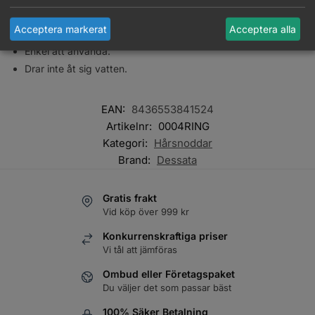
Ger ett bra grepp och håller håret på plats, perfekt vid
fysisk aktivitet.
Acceptera markerat
Acceptera alla
Lämnar inga märken efter sig.
Enkel att använda.
Drar inte åt sig vatten.
EAN:
8436553841524
Artikelnr:
0004RING
Kategori:
Hårsnoddar
Brand:
Dessata
Gratis frakt
Vid köp över 999 kr
Konkurrenskraftiga priser
Vi tål att jämföras
Ombud eller Företagspaket
Du väljer det som passar bäst
100% Säker Betalning