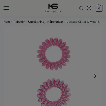
Skip
Skip
to
to
0
navigation
content
Hem
Tillbehör
Uppsättning
Hårsnoddar
Dessata Glitter & Metal fuchsia hårsnodd – 6 st
/
/
/
/