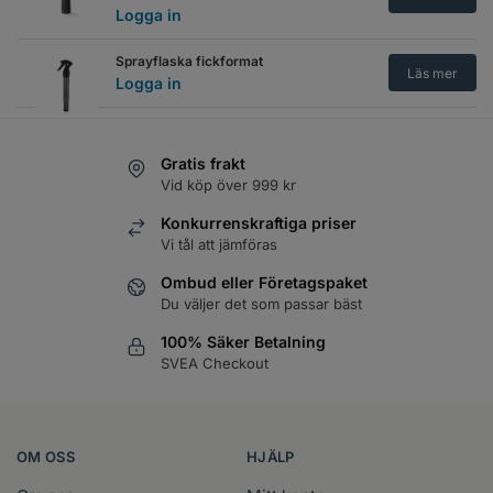
Logga in
Sprayflaska fickformat
Läs mer
Logga in
Sprayflaska, automatic 150ml
Läs mer
Logga in
Gratis frakt
Vid köp över 999 kr
Wahl sprayflaska 360 grader
Läs mer
Logga in
Konkurrenskraftiga priser
Vi tål att jämföras
Wahl Sprayflaska aluminium
Läs mer
Ombud eller Företagspaket
Logga in
Du väljer det som passar bäst
Y.S.PARK - Sprayflaska
100% Säker Betalning
Genomskinlig
Läs mer
SVEA Checkout
Logga in
Y.S.PARK - Sprayflaska Grön
Läs mer
Logga in
OM OSS
HJÄLP