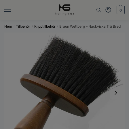
Skip
Skip
to
to
0
navigation
content
Hem
Tillbehör
Klipptillbehör
Braun Wettberg – Nackviska Trä Bred
/
/
/