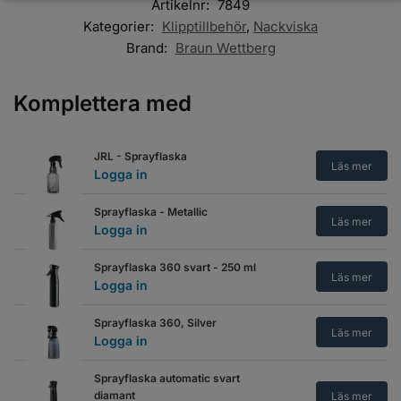
Artikelnr:
7849
Kategorier:
Klipptillbehör
,
Nackviska
Brand:
Braun Wettberg
Komplettera med
JRL - Sprayflaska
Läs mer
Logga in
Sprayflaska - Metallic
Läs mer
Logga in
Sprayflaska 360 svart - 250 ml
Läs mer
Logga in
Sprayflaska 360, Silver
Läs mer
Logga in
Sprayflaska automatic svart
diamant
Läs mer