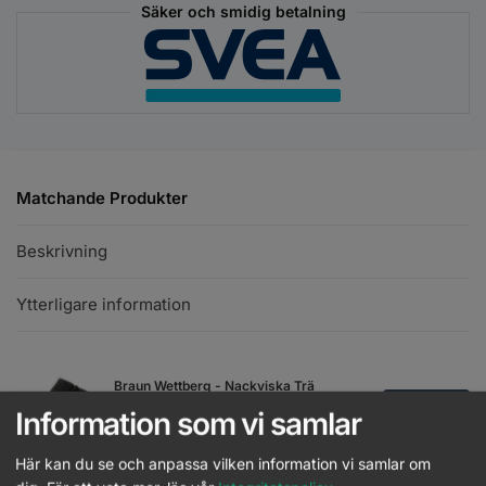
Säker och smidig betalning
Matchande Produkter
Beskrivning
Ytterligare information
Braun Wettberg - Nackviska Trä
Bred
Läs mer
Information som vi samlar
Logga in
Här kan du se och anpassa vilken information vi samlar om
JRL - Nackviska
Läs mer