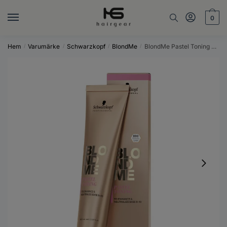
Skip
Skip
to
to
0
navigation
content
Hem
Varumärke
Schwarzkopf
BlondMe
BlondMe Pastel Toning Strawberry 60 ml
/
/
/
/