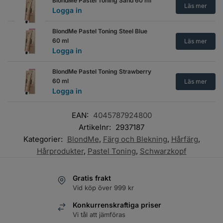
BlondMe Pastel Toning Sand 60 ml
Läs mer
Logga in
BlondMe Pastel Toning Steel Blue
60 ml
Läs mer
Logga in
BlondMe Pastel Toning Strawberry
60 ml
Läs mer
Logga in
EAN:
4045787924800
Artikelnr:
2937187
Kategorier:
BlondMe
,
Färg och Blekning
,
Hårfärg
,
Hårprodukter
,
Pastel Toning
,
Schwarzkopf
Gratis frakt
Vid köp över 999 kr
Konkurrenskraftiga priser
Vi tål att jämföras