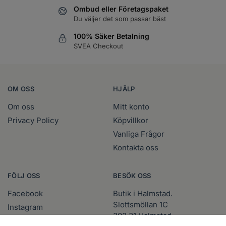
Ombud eller Företagspaket
Du väljer det som passar bäst
100% Säker Betalning
SVEA Checkout
OM OSS
HJÄLP
Om oss
Mitt konto
Privacy Policy
Köpvillkor
Vanliga Frågor
Kontakta oss
FÖLJ OSS
BESÖK OSS
Facebook
Butik i Halmstad.
Slottsmöllan 1C
Instagram
302 31 Halmstad