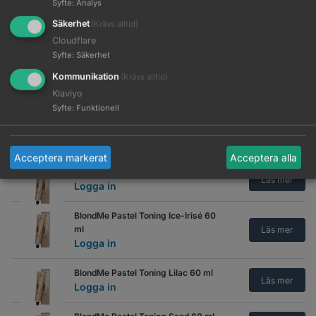
Syfte
:
Analys
BlondMe Pastel Toning Biscuit 60
Säkerhet
(Krävs alltid)
ml
Läs mer
Logga in
Cloudflare
Syfte
:
Säkerhet
BlondMe Pastel Toning Brown-
Kommunikation
(Krävs alltid)
mahog 60 ml
Läs mer
Klaviyo
Logga in
Syfte
:
Funktionell
BlondMe Pastel Toning Clear 60 ml
Läs mer
Logga in
Acceptera markerat
Acceptera alla
BlondMe Pastel Toning Ice 60 ml
Läs mer
Logga in
BlondMe Pastel Toning Ice-Irisé 60
ml
Läs mer
Logga in
BlondMe Pastel Toning Lilac 60 ml
Läs mer
Logga in