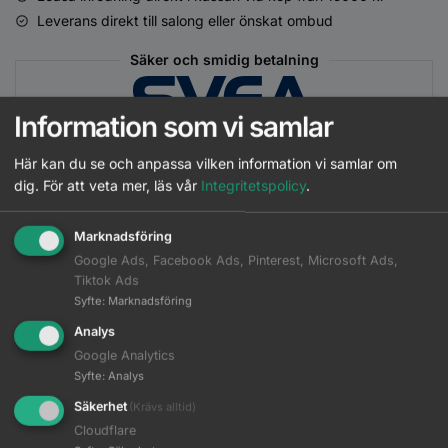
Leverans direkt till salong eller önskat ombud
Säker och smidig betalning
Information som vi samlar
Här kan du se och anpassa vilken information vi samlar om
dig.
För att veta mer, läs vår
Integritetspolicy
.
Matchande Produkter
Marknadsföring
Google Ads, Facebook Ads, Pinterest, Microsoft Ads,
Beskrivning
Tiktok Ads
Syfte
:
Marknadsföring
Ytterligare information
Analys
Google Analytics
Syfte
:
Analys
BlondMe Deep Toning
Säkerhet
(Krävs alltid)
DEEPCHESNUT 60 ml
Läs mer
Cloudflare
Logga in