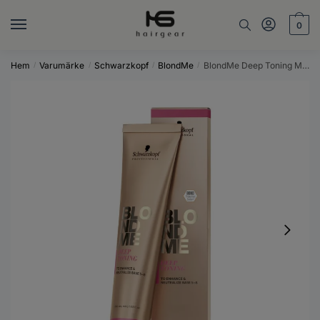
Skip
Skip
to
to
0
navigation
content
Hem
Varumärke
Schwarzkopf
BlondMe
BlondMe Deep Toning MILK CHOC 60 ml
/
/
/
/