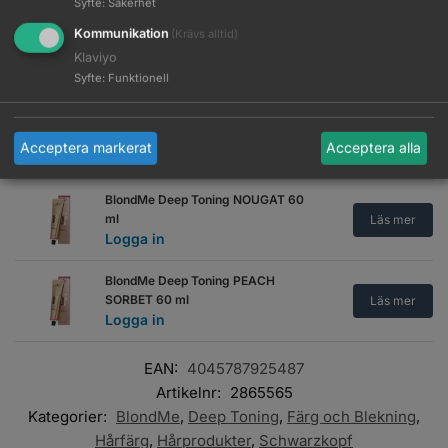
Syfte
:
Säkerhet
Kommunikation
(Krävs alltid)
BlondMe Deep Toning GRANITE 60
ml
Klaviyo
Läs mer
Logga in
Syfte
:
Funktionell
BlondMe Deep Toning MILK CHOC
60 ml
Läs mer
Acceptera markerat
Acceptera alla
Logga in
BlondMe Deep Toning NOUGAT 60
ml
Läs mer
Logga in
BlondMe Deep Toning PEACH
SORBET 60 ml
Läs mer
Logga in
EAN:
4045787925487
Artikelnr:
2865565
Kategorier:
BlondMe
,
Deep Toning
,
Färg och Blekning
,
Hårfärg
,
Hårprodukter
,
Schwarzkopf