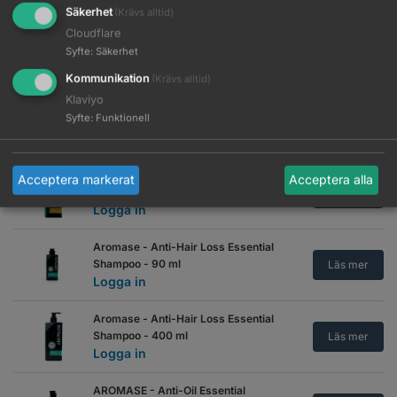
Säkerhet
(Krävs alltid)
AROMASE - 5a Juniper Shampoo -
Cloudflare
80 ml
Läs mer
Syfte
:
Säkerhet
Logga in
Kommunikation
(Krävs alltid)
Klaviyo
AROMASE - 5a Juniper Shampoo -
Syfte
:
Funktionell
260 ml
Läs mer
Logga in
AROMASE - Anti-Dandruff
Acceptera markerat
Acceptera alla
Essential Shampoo - 400 ml
Läs mer
Logga in
Aromase - Anti-Hair Loss Essential
Shampoo - 90 ml
Läs mer
Logga in
Aromase - Anti-Hair Loss Essential
Shampoo - 400 ml
Läs mer
Logga in
AROMASE - Anti-Oil Essential