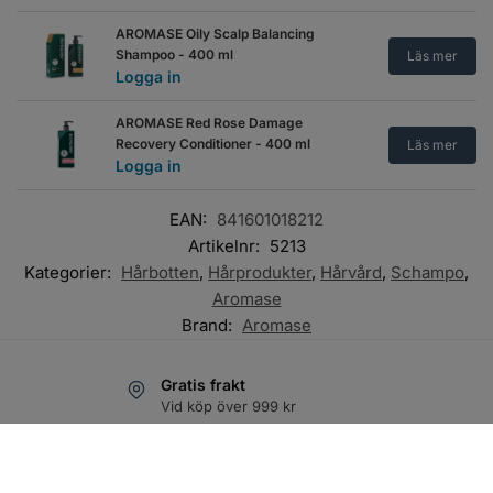
AROMASE Oily Scalp Balancing
Shampoo - 400 ml
Läs mer
Logga in
AROMASE Red Rose Damage
Recovery Conditioner - 400 ml
Läs mer
Logga in
EAN:
841601018212
Artikelnr:
5213
Kategorier:
Hårbotten
,
Hårprodukter
,
Hårvård
,
Schampo
,
Aromase
Brand:
Aromase
Gratis frakt
Vid köp över 999 kr
Konkurrenskraftiga priser
Vi tål att jämföras