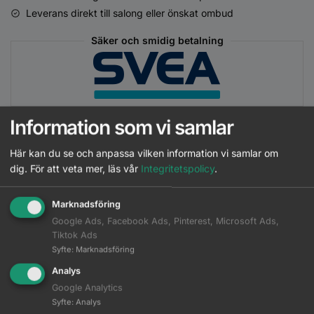
Leverans direkt till salong eller önskat ombud
Säker och smidig betalning
Information som vi samlar
Här kan du se och anpassa vilken information vi samlar om
Matchande Produkter
dig.
För att veta mer, läs vår
Integritetspolicy
.
Beskrivning
Marknadsföring
Google Ads, Facebook Ads, Pinterest, Microsoft Ads,
Ytterligare information
Tiktok Ads
Syfte
:
Marknadsföring
Analys
AROMASE - Anti-Dandruff
Google Analytics
Essential Shampoo - 90 ml
Läs mer
Syfte
:
Analys
Logga in