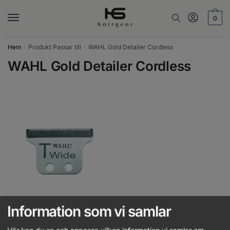
Skip
Skip
to
to
0
navigation
content
Hem
Produkt Passar till
WAHL Gold Detailer Cordless
/
/
WAHL Gold Detailer Cordless
Information som vi samlar
WAHL – T-Wide Blade