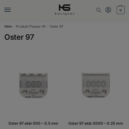
Skip
Skip
to
to
0
navigation
content
Hem
Produkt Passar till
Oster 97
/
/
Oster 97
Oster 97 skär 000 – 0.5 mm
Oster 97 skär 0000 – 0.25 mm