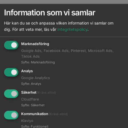
Information som vi samlar
Här kan du se och anpassa vilken information vi samlar om
dig.
För att veta mer, läs vår
Integritetspolicy
.
Marknadsföring
Google Ads, Facebook Ads, Pinterest, Microsoft Ads,
Tiktok Ads
Syfte
:
Marknadsföring
Analys
Oster 97 skär 1A – 3.2 mm
Oster 97 skär 2 – 6.3 mm
Google Analytics
Syfte
:
Analys
Logga in för pris
Logga in för pris
Säkerhet
(Krävs alltid)
Cloudflare
Read more
Read more
Syfte
:
Säkerhet
Kommunikation
(Krävs alltid)
Klaviyo
Syfte
:
Funktionell