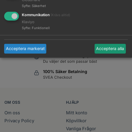
Syfte
:
Säkerhet
Kommunikation
(Krävs alltid)
Klaviyo
Gratis frakt
Syfte
:
Funktionell
Vid köp över 999 kr
Konkurrenskraftiga priser
Vi tål att jämföras
Acceptera markerat
Acceptera alla
Ombud eller Företagspaket
Du väljer det som passar bäst
100% Säker Betalning
SVEA Checkout
OM OSS
HJÄLP
Om oss
Mitt konto
Privacy Policy
Köpvillkor
Vanliga Frågor