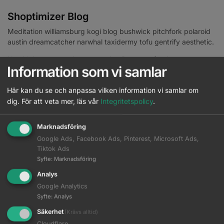
Shoptimizer Blog
Meditation williamsburg kogi blog bushwick pitchfork polaroid
austin dreamcatcher narwhal taxidermy tofu gentrify aesthetic.
Humblebrag ramps knausgaard celiac, trust fund
Information som vi samlar
mustache. Ennui man braid lyft synth direct trade.
Här kan du se och anpassa vilken information vi samlar om
dig.
För att veta mer, läs vår
Integritetspolicy
.
Marknadsföring
Google Ads, Facebook Ads, Pinterest, Microsoft Ads,
Tiktok Ads
Syfte
:
Marknadsföring
ARCHIVES
Analys
Google Analytics
Syfte
:
Analys
CATEGORIES
Säkerhet
(Krävs alltid)
Inga kategorier
Cloudflare