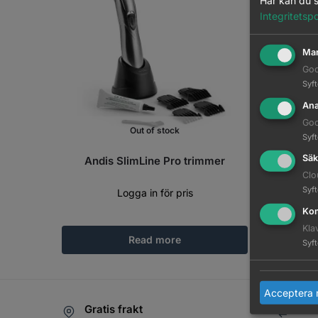
Här kan du s
Integritetspo
Mar
Goo
Syf
Ana
Goo
Out of stock
Syf
Säk
Andis SlimLine Pro trimmer
Andis Sl
Clo
Syf
Logga in för pris
Kom
Kla
Read more
Syf
Acceptera 
Gratis frakt
Kon