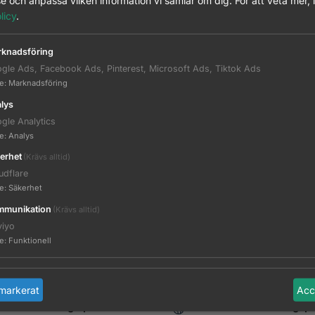
e och anpassa vilken information vi samlar om dig.
För att veta mer, 
licy
.
knadsföring
gle Ads, Facebook Ads, Pinterest, Microsoft Ads, Tiktok Ads
te
:
Marknadsföring
lys
gle Analytics
Out of stock
te
:
Analys
erhet
(Krävs alltid)
imLine Pro trimmer, black
udflare
te
:
Säkerhet
Logga in för pris
munikation
(Krävs alltid)
viyo
Read more
te
:
Funktionell
markerat
Acc
kurrenskraftiga priser
Ombud eller Företagsp