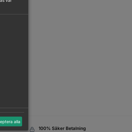
läs vår
eptera alla
aket
100% Säker Betalning