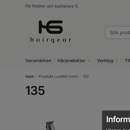
Skip
Skip
För frisörer och barberare 💪
to
to
navigation
content
Sök
produkter..
Varumärken
Hårprodukter
Verktyg
Ti
Hem
Produkt Laddtid (min)
135
/
/
135
Inform