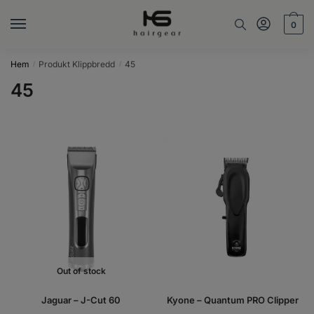
Skip
Skip
to
to
0
navigation
content
Hem
Produkt Klippbredd
45
/
/
45
Out of stock
Jaguar – J-Cut 60
Kyone – Quantum PRO Clipper