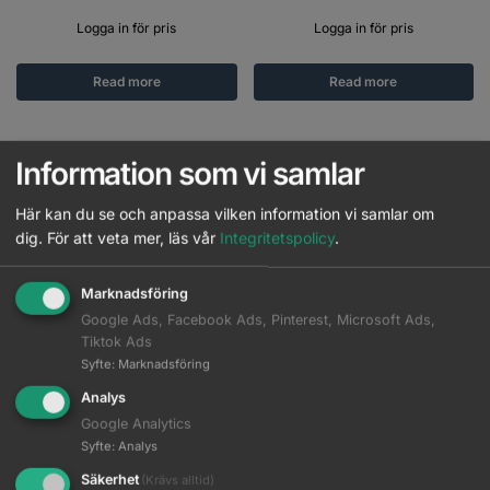
Logga in för pris
Logga in för pris
Read more
Read more
Information som vi samlar
Här kan du se och anpassa vilken information vi samlar om
dig.
För att veta mer, läs vår
Integritetspolicy
.
Marknadsföring
Google Ads, Facebook Ads, Pinterest, Microsoft Ads,
Tiktok Ads
Syfte
:
Marknadsföring
Analys
Oster 97 Cordless
Oster 97 med skär 0000
Google Analytics
Syfte
:
Analys
Logga in för pris
Logga in för pris
Säkerhet
(Krävs alltid)