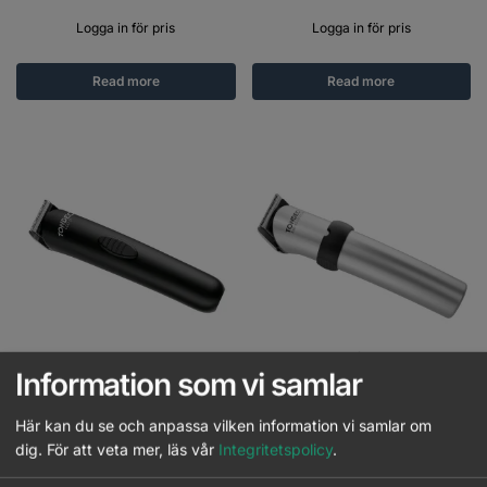
Logga in för pris
Logga in för pris
Read more
Read more
Out of stock
Information som vi samlar
Tondeo ECO S PLUS Svart
Tondeo Eco XS Lithium
Här kan du se och anpassa vilken information vi samlar om
dig.
För att veta mer, läs vår
Integritetspolicy
.
Logga in för pris
Logga in för pris