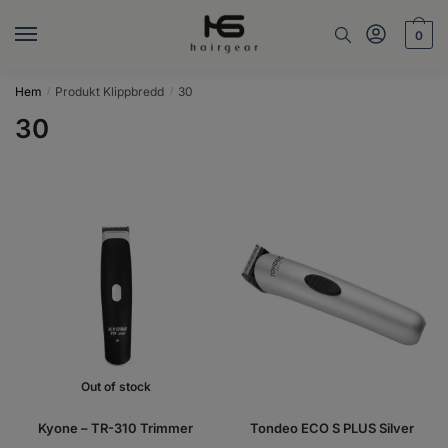
Skip
Skip
to
to
0
navigation
content
Hem
Produkt Klippbredd
30
/
/
30
Out of stock
Kyone – TR-310 Trimmer
Tondeo ECO S PLUS Silver