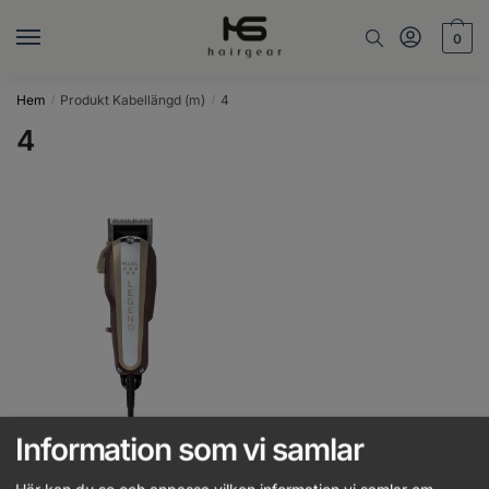
Skip
Skip
to
to
0
navigation
content
Hem
Produkt Kabellängd (m)
4
/
/
4
Information som vi samlar
WAHL – Legend