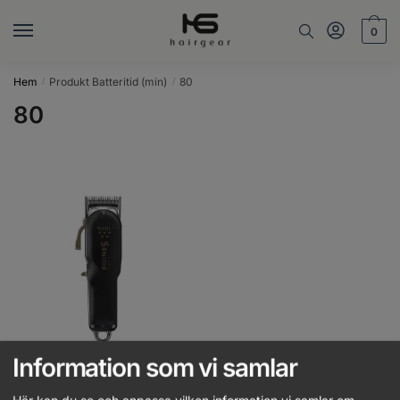
Skip
Skip
to
to
0
navigation
content
Hem
Produkt Batteritid (min)
80
/
/
80
Information som vi samlar
WAHL – Cordless Senior