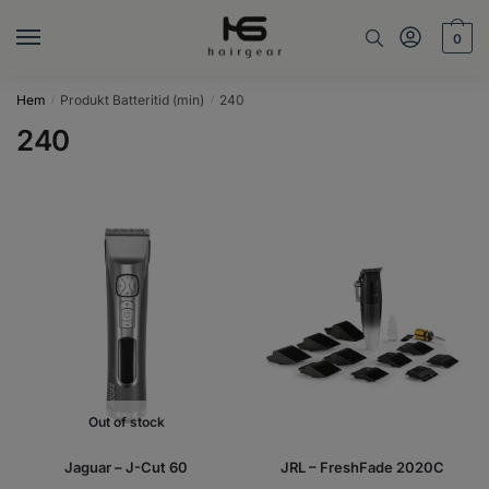
Skip
Skip
to
to
0
navigation
content
Hem
Produkt Batteritid (min)
240
/
/
240
Out of stock
Jaguar – J-Cut 60
JRL – FreshFade 2020C