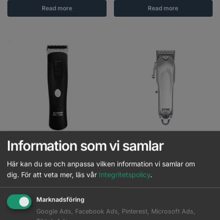
Read more
Read more
Information som vi samlar
Kyone – ION-C 3000 Clipper
Kyone – Ultima Iron Fade Pro
Här kan du se och anpassa vilken information vi samlar om
dig.
För att veta mer, läs vår
Integritetspolicy
.
Logga in för pris
Logga in för pris
Marknadsföring
Read more
Read more
Google Ads, Facebook Ads, Pinterest, Microsoft Ads,