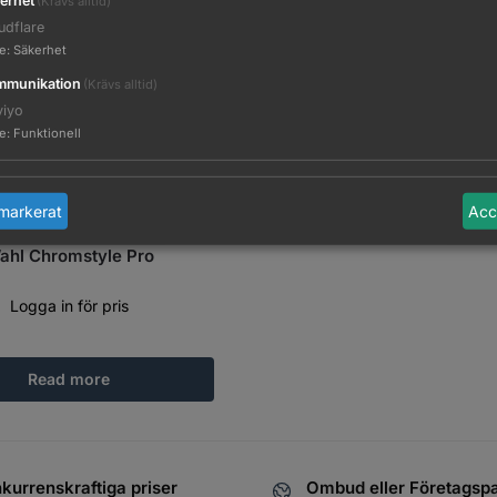
erhet
(Krävs alltid)
udflare
te
:
Säkerhet
munikation
(Krävs alltid)
viyo
te
:
Funktionell
markerat
Acc
ahl Chromstyle Pro
Logga in för pris
Read more
kurrenskraftiga priser
Ombud eller Företagsp