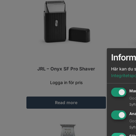
Inform
JRL – Onyx SF Pro Shaver
JRL Ghos
Här kan du s
Integritetspo
Logga in för pris
Mar
Goo
Read more
Syf
Ana
Goo
Syf