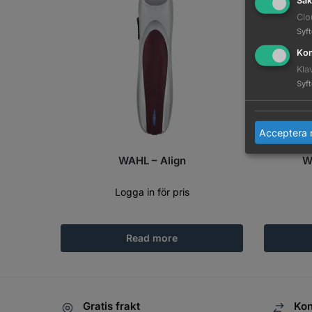
Säk
Clo
Syf
Kom
Kla
Syf
Acceptera 
WAHL – Align
W
Logga in för pris
Read more
Gratis frakt
Kon