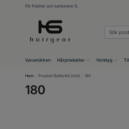
Skip
Skip
För frisörer och barberare 💪
to
to
navigation
content
Sök
produkter..
Varumärken
Hårprodukter
Verktyg
Ti
Hem
Produkt Batteritid (min)
180
/
/
180