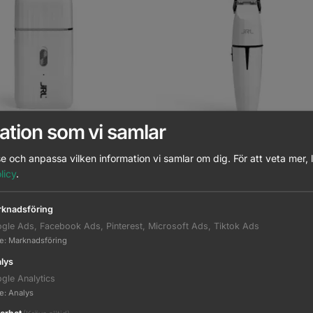
ation som vi samlar
t Onyx Single Foil Shaver
JRL Ghost Onyx Trimmer
e och anpassa vilken information vi samlar om dig.
För att veta mer, 
licy
.
Logga in för pris
Logga in för pris
knadsföring
gle Ads, Facebook Ads, Pinterest, Microsoft Ads, Tiktok Ads
Read more
Read more
te
:
Marknadsföring
lys
gle Analytics
te
:
Analys