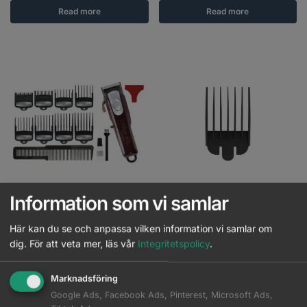
Read more
Read more
Information som vi samlar
WAHL – Cordless MagicClip
WAHL – Distanskam #6 – 19mm
Här kan du se och anpassa vilken information vi samlar om
dig.
För att veta mer, läs vår
Integritetspolicy
.
Logga in för pris
Logga in för pris
Marknadsföring
Read more
Read more
Google Ads, Facebook Ads, Pinterest, Microsoft Ads,