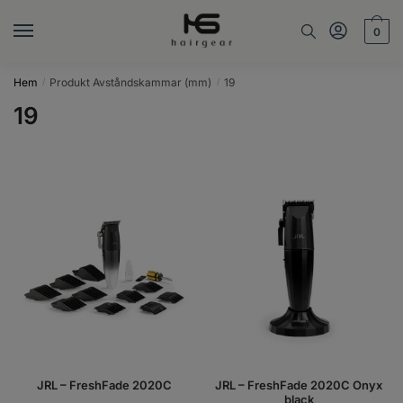
Skip
Skip
to
to
0
navigation
content
Hem
Produkt Avståndskammar (mm)
19
/
/
19
JRL – FreshFade 2020C
JRL – FreshFade 2020C Onyx
black