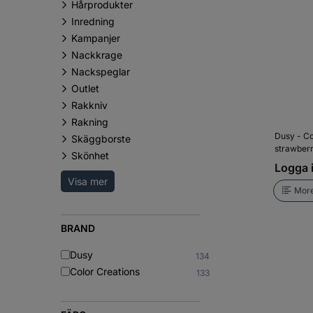
Hårprodukter
Inredning
Kampanjer
Nackkrage
Nackspeglar
Outlet
Rakkniv
Rakning
Dusy - Co
Skäggborste
strawberr
Skönhet
Logga i
Visa mer
More
BRAND
Dusy
134
Color Creations
133