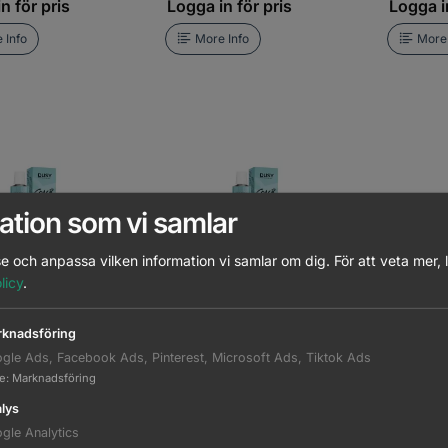
n för pris
Logga in för pris
Logga in
 Info
More Info
More 
ation som vi samlar
e och anpassa vilken information vi samlar om dig.
För att veta mer, 
licy
.
lor Creations 12.29 -
Dusy - Color Creations 12.21 -
Dusy - Col
knadsföring
100ml
100ml
gle Ads, Facebook Ads, Pinterest, Microsoft Ads, Tiktok Ads
n för pris
Logga in för pris
Logga in
te
:
Marknadsföring
lys
 Info
More Info
More 
gle Analytics