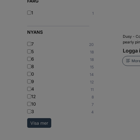
FÄRG
1
1
NYANS
Dusy - Co
pearly pi
7
20
Logga i
5
18
6
18
More
8
15
0
14
9
12
4
11
12
8
10
7
3
4
Visa mer