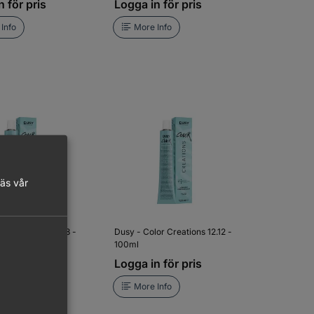
 för pris
Logga in för pris
Info
More Info
läs vår
or Creations 12.18 -
Dusy - Color Creations 12.12 -
100ml
 för pris
Logga in för pris
Info
More Info