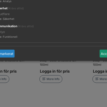
te
:
Analys
erhet
(Krävs alltid)
udflare
te
:
Säkerhet
munikation
(Krävs alltid)
viyo
te
:
Funktionell
markerat
Acc
lor Creations 12.11 -
Dusy - Color Creations 12.1 -
Dusy - Col
100ml
100ml
n för pris
Logga in för pris
Logga in
 Info
More Info
More 