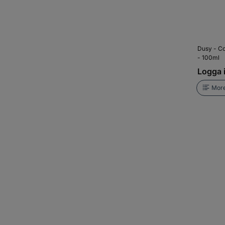
Dusy - Co
- 100ml
Logga i
More