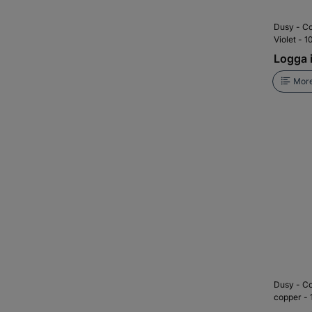
Dusy - Co
Violet - 
Logga i
More
Dusy - Co
copper -