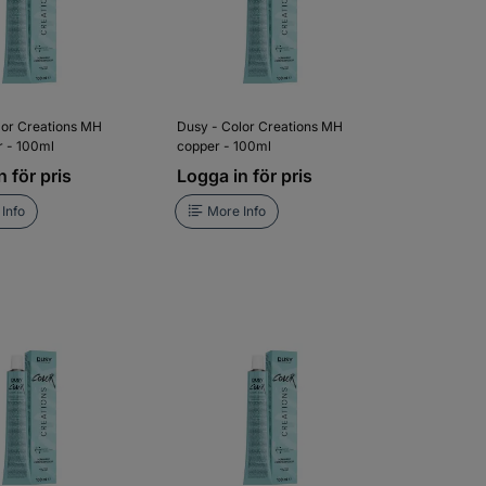
lor Creations MH
Dusy - Color Creations MH
r - 100ml
copper - 100ml
 för pris
Logga in för pris
Info
More Info