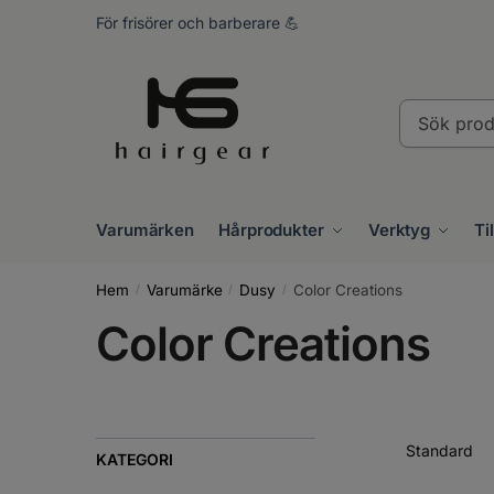
Skip
Skip
För frisörer och barberare 💪
to
to
navigation
content
Sök
produkter..
Varumärken
Hårprodukter
Verktyg
Ti
Hem
Varumärke
Dusy
Color Creations
/
/
/
Color Creations
KATEGORI