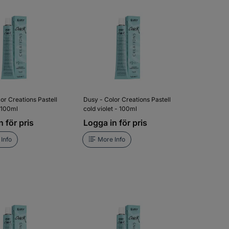
or Creations Pastell
Dusy - Color Creations Pastell
 100ml
cold violet - 100ml
 för pris
Logga in för pris
Info
More Info