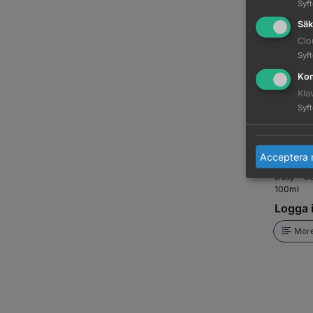
Syf
Säk
Clo
Syf
Kom
Kla
Syf
Acceptera 
Dusy - Co
100ml
Logga i
More