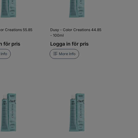
or Creations 55.85
Dusy - Color Creations 44.85
- 100ml
 för pris
Logga in för pris
Info
More Info