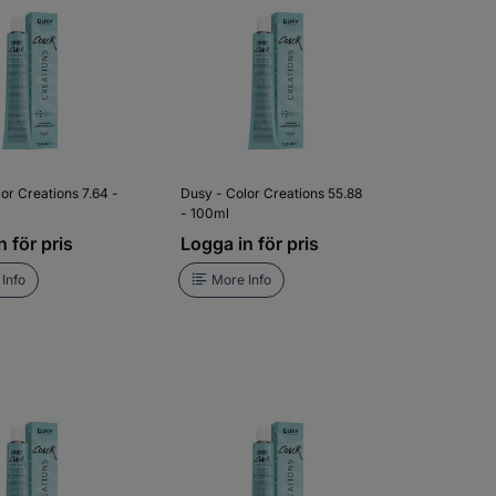
or Creations 7.64 -
Dusy - Color Creations 55.88
- 100ml
 för pris
Logga in för pris
Info
More Info