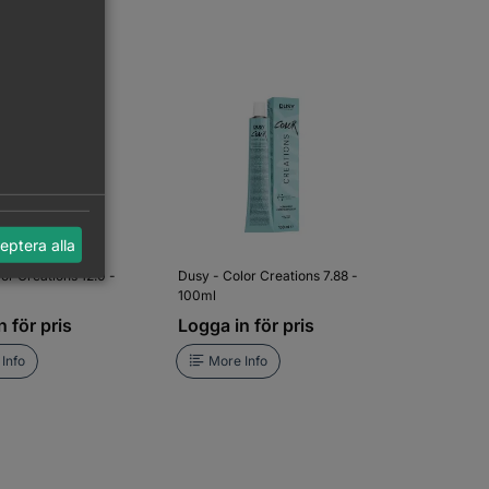
eptera alla
or Creations 12.0 -
Dusy - Color Creations 7.88 -
100ml
 för pris
Logga in för pris
Info
More Info